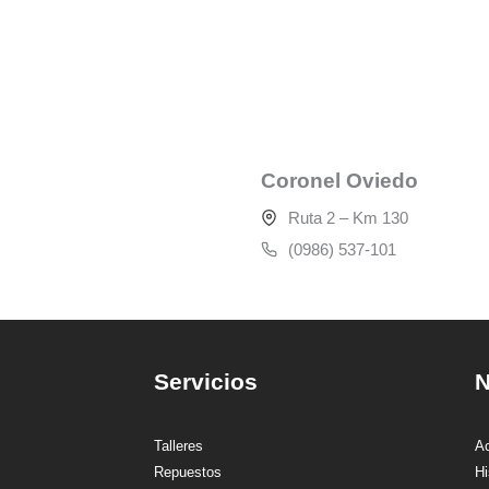
Coronel Oviedo
Ruta 2 – Km 130
(0986) 537-101
Servicios
N
Talleres
A
Repuestos
Hi