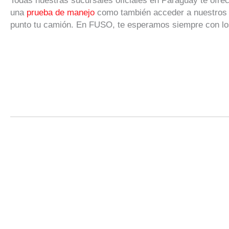
Todas nuestras sucursales oficiales en Paraguay te ofrece
una
prueba de manejo
como también acceder a nuestro
punto tu camión. En FUSO, te esperamos siempre con los