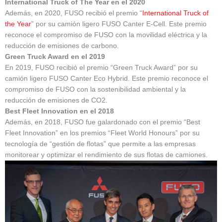
International Truck of The Year en el 2020
Además, en 2020, FUSO recibió el premio “
International Truck of
the Year
” por su camión ligero FUSO Canter E-Cell. Este premio
reconoce el compromiso de FUSO con la movilidad eléctrica y la
reducción de emisiones de carbono.
Green Truck Award en el 2019
En 2019, FUSO recibió el premio “Green Truck Award” por su
camión ligero FUSO Canter Eco Hybrid. Este premio reconoce el
compromiso de FUSO con la sostenibilidad ambiental y la
reducción de emisiones de CO2.
Best Fleet Innovation en el 2018
Además, en 2018, FUSO fue galardonado con el premio “Best
Fleet Innovation” en los premios “Fleet World Honours” por su
tecnología de “gestión de flotas” que permite a las empresas
monitorear y optimizar el rendimiento de sus flotas de camiones.