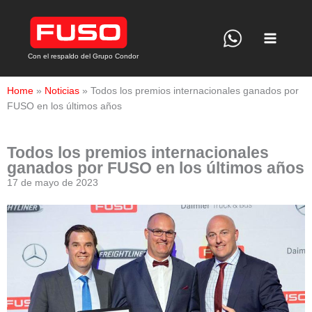
Ir
al
contenido
Con el respaldo del Grupo Condor
Home
»
Noticias
»
Todos los premios internacionales ganados por
FUSO en los últimos años
Todos los premios internacionales
ganados por FUSO en los últimos años
17 de mayo de 2023