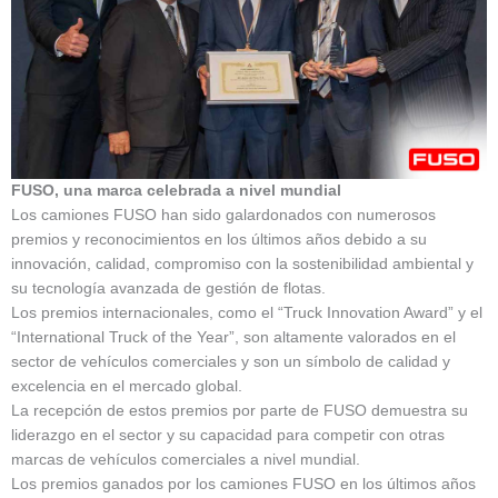
FUSO, una marca celebrada a nivel mundial
Los camiones FUSO han sido galardonados con numerosos
premios y reconocimientos en los últimos años debido a su
innovación, calidad, compromiso con la sostenibilidad ambiental y
su tecnología avanzada de gestión de flotas.
Los premios internacionales, como el “Truck Innovation Award” y el
“International Truck of the Year”, son altamente valorados en el
sector de vehículos comerciales y son un símbolo de calidad y
excelencia en el mercado global.
La recepción de estos premios por parte de FUSO demuestra su
liderazgo en el sector y su capacidad para competir con otras
marcas de vehículos comerciales a nivel mundial.
Los premios ganados por los camiones FUSO en los últimos años